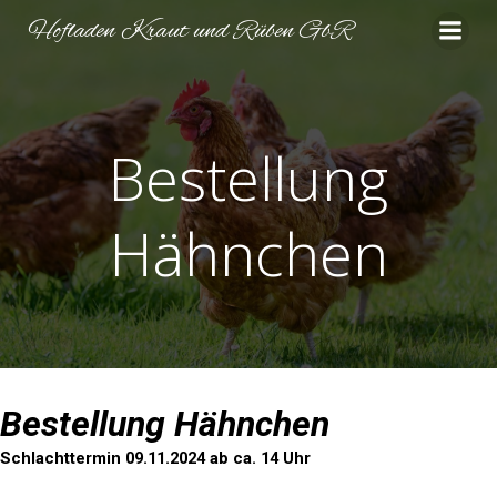
Zum
Hofladen Kraut und Rüben GbR
Inhalt
springen
Bestellung
Hähnchen