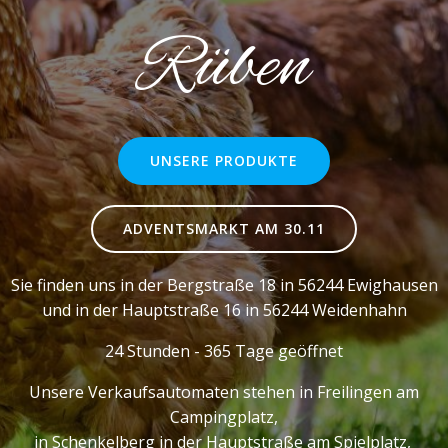
Rüben
UNSERE PRODUKTE
ADVENTSMARKT AM 30.11
Sie finden uns in der Bergstraße 18 in 56244 Ewighausen
und in der Hauptstraße 16 in 56244 Weidenhahn
24 Stunden - 365 Tage geöffnet
Unsere Verkaufsautomaten stehen in Freilingen am
Campingplatz,
in Schenkelberg in der Hauptstraße am Spielplatz,