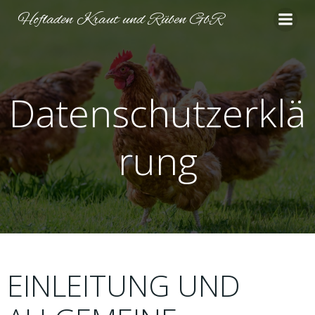
Zum
Hofladen Kraut und Rüben GbR
Inhalt
springen
Datenschutzerklä
rung
EINLEITUNG UND