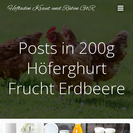
Zum
Hofladen Kraut und Rüben GbR
Inhalt
springen
Posts in 200g
Höferghurt
Frucht Erdbeere