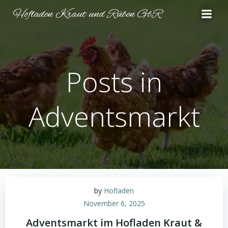
Zum
Hofladen Kraut und Rüben GbR
Inhalt
springen
Posts in
Adventsmarkt
by
Hofladen
November 6, 2025
Adventsmarkt im Hofladen Kraut &